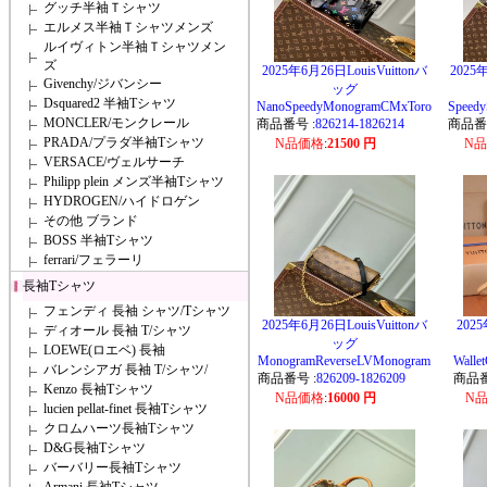
グッチ半袖Ｔシャツ
エルメス半袖Ｔシャツメンズ
ルイヴィトン半袖Ｔシャツメン
ズ
2025年6月26日LouisVuittonバ
2025年
Givenchy/ジバンシー
ッグ
Dsquared2 半袖Tシャツ
NanoSpeedyMonogramCMxToro
Speed
MONCLER/モンクレール
商品番号 :
826214-1826214
商品番号
PRADA/プラダ半袖Tシャツ
N品価格
:
21500 円
N
VERSACE/ヴェルサーチ
Philipp plein メンズ半袖Tシャツ
HYDROGEN/ハイドロゲン
その他 ブランド
BOSS 半袖Tシャツ
ferrari/フェラーリ
長袖Tシャツ
フェンディ 長袖 シャツ/Tシャツ
2025年6月26日LouisVuittonバ
2025
ディオール 長袖 T/シャツ
ッグ
LOEWE(ロエベ) 長袖
MonogramReverseLVMonogram
Walle
バレンシアガ 長袖 T/シャツ/
商品番号 :
826209-1826209
商品番
Kenzo 長袖Tシャツ
N品価格
:
16000 円
N
lucien pellat-finet 長袖Tシャツ
クロムハーツ長袖Tシャツ
D&G長袖Tシャツ
バーバリー長袖Tシャツ