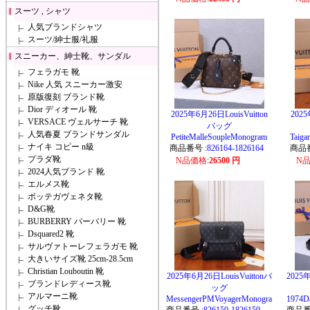
スーツ , シャツ
人気ブランドシャツ
スーツ/紳士服/礼服
スニーカー、紳士靴、サンダル
フェラガモ 靴
Nike 人気 スニーカー激安
原版復刻 ブランド靴
Dior ディオール 靴
2025年6月26日LouisVuitton
2025
VERSACE ヴェルサーチ 靴
バッグ
人気春夏 ブランドサンダル
PetiteMalleSoupleMonogram
Taiga
ナイキ コピー n級
商品番号 :
826164-1826164
商品番
プラダ靴
N品価格
:
26500 円
N
2024人気ブランド 靴
エルメス靴
ボッテガヴェネタ靴
D&G靴
BURBERRY バーバリー 靴
Dsquared2 靴
サルヴァトーレフェラガモ 靴
大きいサイズ靴 25cm-28.5cm
Christian Louboutin 靴
2025年6月26日LouisVuittonバ
2025年
ブランドレディース靴
ッグ
アルマーニ靴
MessengerPMVoyagerMonogra
1974D
グッチ靴