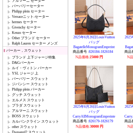
アルマーニ セーター
バーバリーセーター
Philipp plein セーター
Versaceニット-セーター
hermes セーター
Givenchy セーター
Kenzo セーター
2025年6月26日LouisVuitton
2025
Other ブランド セーター
バッグ
Ralph Lauren セーター メンズ
BagatelleMonogramEmpreint
Baga
パーカー，スウェット
商品番号 :
826184-1826184
商品番
N品価格
:
25000 円
N
ブランド 上下ジャージ特集
D&Gパーカー
ルイ・ヴィトン パーカー
YSL ジャージ 上
バーバリー スウェット
ジバンシー スウェット
Philipp plein パーカー
グッチ スウェット
エルメス スウェット
プラダ スウェット
2025年6月26日LouisVuitton
2025
アルマーニ スウェット
バッグ
BOSS スウェット
CarryAllMonogramEmpreinte
Carry
商品番号 :
826179-1826179
商品番
カルバンクライン スウェット
N品価格
:
30000 円
N
other スウェット
Dsquared2 スウェット