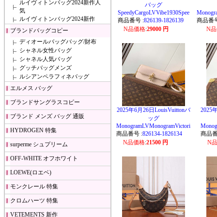
ルイヴィトンバッグ2024新作人
バッグ
気
SpeedyCargoLVVibe1930Spee
Monogr
ルイヴィトンバッグ2024新作
商品番号 :
826139-1826139
商品番号
N品価格
:
29000 円
N
ブランドバッグコピー
ディオールバッグバッグ/財布
シャネル女性バッグ
シャネル人気バッグ
グッチバッグメンズ
ルシアンペラフィネバッグ
エルメス バッグ
ブランドサングラスコピー
2025年6月26日LouisVuittonバ
2025年
ブランド メンズ バッグ 通販
ッグ
MonogramLVMonogramVictori
Monog
HYDROGEN 特集
商品番号 :
826134-1826134
商品番
N品価格
:
21500 円
N
surperme シュプリーム
OFF-WHITE オフホワイト
LOEWE(ロエベ)
モンクレール 特集
クロムハーツ 特集
VETEMENTS 新作