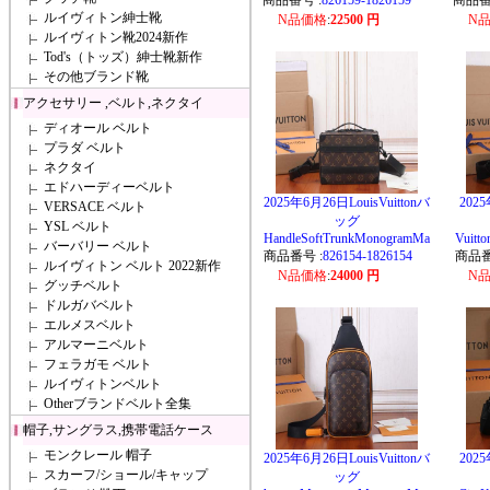
商品番号 :
826159-1826159
商品番
ルイヴィトン紳士靴
N品価格
:
22500 円
N
ルイヴィトン靴2024新作
Tod's（トッズ）紳士靴新作
その他ブランド靴
アクセサリー ,ベルト,ネクタイ
ディオール ベルト
プラダ ベルト
ネクタイ
エドハーディーベルト
2025年6月26日LouisVuittonバ
2025
VERSACE ベルト
ッグ
YSL ベルト
HandleSoftTrunkMonogramMa
Vuitt
バーバリー ベルト
商品番号 :
826154-1826154
商品番
ルイヴィトン ベルト 2022新作
N品価格
:
24000 円
N
グッチベルト
ドルガバベルト
エルメスベルト
アルマーニベルト
フェラガモ ベルト
ルイヴィトンベルト
Otherブランドベルト全集
帽子,サングラス,携帯電話ケース
モンクレール 帽子
2025年6月26日LouisVuittonバ
2025
スカーフ/ショール/キャップ
ッグ