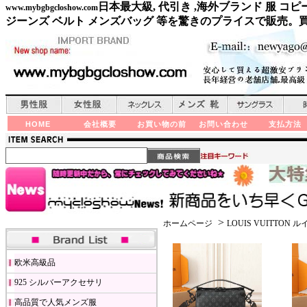
日本最大級, 代引き ,海外ブランド 服 
www.mybgbgcloshow.com
ジーンズ ベルト メンズバッグ 等を驚きのプライスで販売。
HOME
会社概要
お買い物の前
お問い合わせ
支払方法
>
ホームページ
LOUIS VUITTON
欧米高級品
925 シルバーアクセサリ
高品質で人気メンズ服