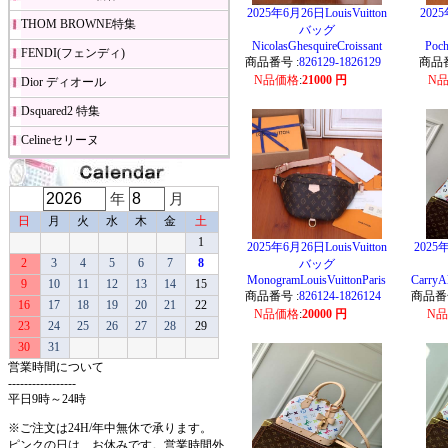
2025年6月26日LouisVuitton
2025
THOM BROWNE特集
バッグ
NicolasGhesquireCroissant
Poch
FENDI(フェンディ)
商品番号 :
826129-1826129
商品番
N品価格
:
21000 円
N
Dior ディオール
Dsquared2 特集
Celineセリーヌ
年
月
日
月
火
水
木
金
土
1
2025年6月26日LouisVuitton
2025年
2
3
4
5
6
7
8
バッグ
MonogramLouisVuittonParis
Carry
9
10
11
12
13
14
15
商品番号 :
826124-1826124
商品番号
16
17
18
19
20
21
22
N品価格
:
20000 円
N
23
24
25
26
27
28
29
30
31
営業時間について
-----------------
平日9時～24時
※ご注文は24H/年中無休で承ります。
ピンクの日は、お休みです。営業時間外