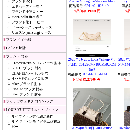
ブランド 靴下
AvenueMonogramMacassarMon
CityK
商品番号 :
826149-1826149
商品番
エドハーディー帽子
N品価格
:
19000 円
N
ブランド小物コピー
lucien pellat-finet 帽子
ブランド靴下 コピー
iPhoneケース，ipad ケース
サムスン(samsung) ケース
ブランド 子供服
r-o-l-e-x 時計
ブランド 財布
2025年6月26日LouisVuittonバッ
2025年
ChromeHearts/クロムハーツ 財布
グ:M14634:29CMx16CMx9.5CM
グ:M144
GUCCI/グッチ 財布
高品
CHANEL/シャネル 財布
商品番号 :
826144-1826144
商品番号
HERMES/エルメス 財布
N品価格
:
27500 円
N
other ブランド 財布
PRADA/プラダ 財布
other ブランド 財布
ボッテガヴェネタ 財布/バッグ
LOUIS VUITTON ルイ・ヴィトン
ルイヴィトン財布2024新作
ルイヴィトンモノグラム財布コ
ピー
2025年6月26日LouisVuitton
2025年