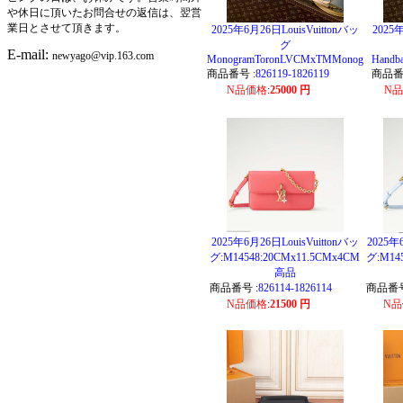
や休日に頂いたお問合せの返信は、翌営
業日とさせて頂きます。
2025年6月26日LouisVuittonバッ
2025年
グ
E-mail:
newyago@vip.163.com
MonogramToronLVCMxTMMonog
Handb
商品番号 :
826119-1826119
商品番
N品価格
:
25000 円
N
2025年6月26日LouisVuittonバッ
2025年
グ:M14548:20CMx11.5CMx4CM
グ:M14
高品
商品番号 :
826114-1826114
商品番号
N品価格
:
21500 円
N