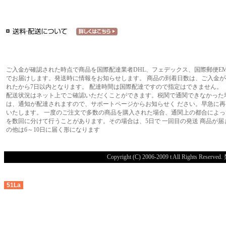
ご入金が確認された時点で商品を国際配達業者DHL、フェデックス、国際郵便EM
でお届けします。発送時に情報をお知らせします。 商品の到着日数は、ご入金が
れたから7日以内となります。 配達時間は国際配達ですので指定はできません。
配送状況はネット上でご確認いただくことができます。税関で通関できなかった
は、通知が配達されますので、サポートページからお知らせく ださい。早急に再
いたします。 一度のご注文で多数の商品を購入された場合、通関上の都合によっ
を数回に分けて行うことがあります。その場合は、5日で 一回目の発送 商品が届
の他は6～10日に届く形になります
Copyright (C) 2006-2009 t All R
51La