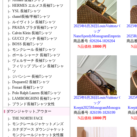
Armani 長袖Tシャツ
HERMES エルメス長袖Tシャツ
YSL 長袖Tシャツ
chanel長袖/半袖Tシャツ
ルイヴィトン 長袖Tシャツ
2025年6月26日LouisVuittonバ
2025年
PRADA プラダ長袖Tシャツ
ッグ
Calvin Klein 長袖Tシャツ
NanoSpeedyMonogramEmprein
2025R
GUCCI グッチ 長袖Tシャツ
商品番号 :
826204-1826204
商品番
BOSS 長袖Tシャツ
N品価格
:
18000 円
N
モンクレール 長袖Tシャツ
ポール シャーク 長袖Tシャツ
ヴェルサーチ 長袖Tシャツ
フィリップ プレイン 長袖Tシャ
ツ
ジバンシー 長袖Tシャツ
Dsquared2 長袖Tシャツ
Ferrari 長袖Tシャツ
Polo Ralph Lauren 長袖Tシャツ
2025年6月26日LouisVuittonバ
2025
LAMBORGHINI 長袖Tシャツ
ッグ
ブランド長袖Tシャツ女性
Keepit2025MonogramMonogra
Keepi
ダウンジャケット,アウター
商品番号 :
826199-1826199
商品番
N品価格
:
18000 円
N
THE NORTH FACE
モンクレールジャケットメンズ
カナダグース ダウンジャケット
モンクレールジャケット女性服