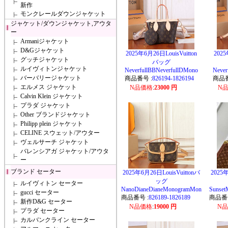
新作
モンクレールダウンジャケット
ジャケット/ダウンジャケット,アウタ
ー
Armaniジャケット
D&Gジャケット
2025年6月26日LouisVuitton
2025
グッチジャケット
バッグ
ルイヴィトンジャケット
NeverfullBBNeverfullDMono
Never
バーバリージャケット
商品番号 :
826194-1826194
商品番
エルメス ジャケット
N品価格
:
23000 円
N
Calvin Klein ジャケット
プラダ ジャケット
Other ブランドジャケット
Philipp plein ジャケット
CELINE スウェット/アウター
ヴェルサーチ ジャケット
バレンシアガ ジャケット/アウタ
ー
ブランド セーター
2025年6月26日LouisVuittonバ
2025年
ッグ
ルイヴィトン セーター
NanoDianeDianeMonogramMon
Sunse
gucci セーター
商品番号 :
826189-1826189
商品番号
新作D&G セーター
N品価格
:
19000 円
N
プラダ セーター
カルバンクライン セーター