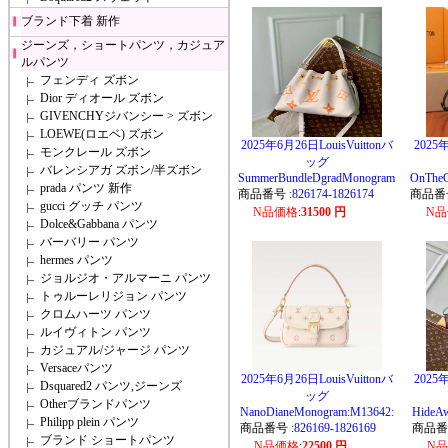
ブランド下着 新作
ジーンズ，ショートパンツ，カジュア
ルパンツ
フェンディ ズボン
Dior ディオール ズボン
GIVENCHYジバンシー > ズボン
LOEWE(ロエベ) ズボン
2025年6月26日LouisVuittonバ
2025年
モンクレール ズボン
ッグ
バレンシアガ ズボン/半ズボン
SummerBundleDgradMonogram
OnThe
prada パンツ 新作
商品番号 :
826174-1826174
商品番号
gucci グッチ パンツ
N品価格
:
31500 円
N
Dolce&Gabbana パンツ
バーバリー パンツ
hermes パンツ
ジョルジオ・アルマーニ パンツ
トゥルーレリジョン パンツ
クロムハーツ パンツ
ルイヴィトン パンツ
カジュアル/ジャージ パンツ
Versaceパンツ
2025年6月26日LouisVuittonバ
2025年
Dsquared2 パンツ,ジーンズ
ッグ
Otherブランドパンツ
NanoDianeMonogram:M13642:
HideA
Philipp plein パンツ
商品番号 :
826169-1826169
商品番
ブランド ショートパンツ
N品価格
:
22500 円
N