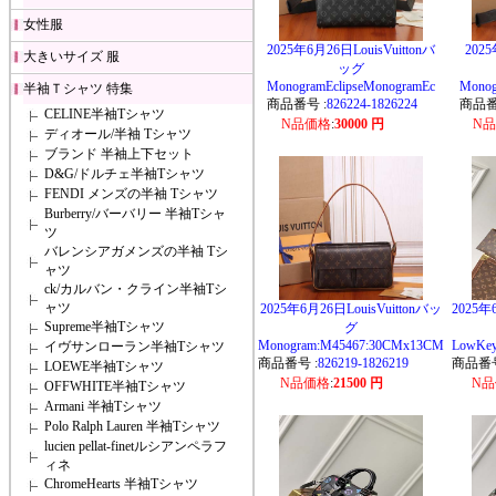
女性服
2025年6月26日LouisVuittonバ
2025
大きいサイズ 服
ッグ
MonogramEclipseMonogramEc
Monog
半袖Ｔシャツ 特集
商品番号 :
826224-1826224
商品番
CELINE半袖Tシャツ
N品価格
:
30000 円
N
ディオール/半袖 Tシャツ
ブランド 半袖上下セット
D&G/ドルチェ半袖Tシャツ
FENDI メンズの半袖 Tシャツ
Burberry/バーバリー 半袖Tシャ
ツ
バレンシアガメンズの半袖 Tシ
ャツ
ck/カルバン・クライン半袖Tシ
ャツ
2025年6月26日LouisVuittonバッ
2025年
Supreme半袖Tシャツ
グ
Monogram:M45467:30CMx13CM
LowKey
イヴサンローラン半袖Tシャツ
商品番号 :
826219-1826219
商品番号
LOEWE半袖Tシャツ
N品価格
:
21500 円
N
OFFWHITE半袖Tシャツ
Armani 半袖Tシャツ
Polo Ralph Lauren 半袖Tシャツ
lucien pellat-finetルシアンペラフ
ィネ
ChromeHearts 半袖Tシャツ