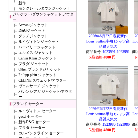
新作
モンクレールダウンジャケット
ジャケット/ダウンジャケット,アウタ
ー
Armaniジャケット
D&Gジャケット
グッチジャケット
2026年6月22日春夏新作
2
Louis vuitton半袖 tシャツ高
Lo
ルイヴィトンジャケット
品質人気の
バーバリージャケット
商品番号 :
1923991-1923991
商品
エルメス ジャケット
N品価格
:
4800 円
Calvin Klein ジャケット
プラダ ジャケット
Other ブランドジャケット
Philipp plein ジャケット
CELINE スウェット/アウター
ヴェルサーチ ジャケット
バレンシアガ ジャケット/アウタ
ー
ブランド セーター
2026年6月22日春夏新作
2
ルイヴィトン セーター
Louis vuitton半袖 tシャツ高
Lo
gucci セーター
品質人気の
新作D&G セーター
商品番号 :
1923986-1923986
商品
プラダ セーター
N品価格
:
4800 円
カルバンクライン セーター