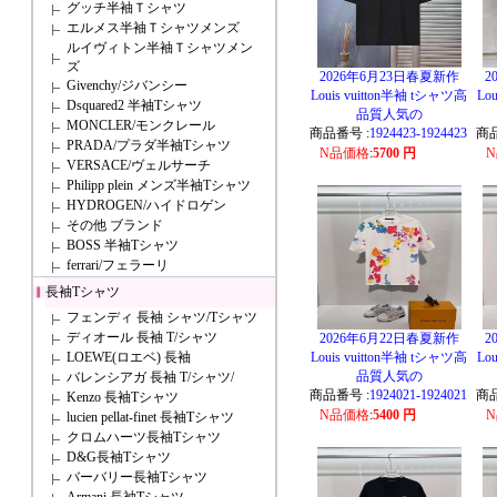
グッチ半袖Ｔシャツ
エルメス半袖Ｔシャツメンズ
ルイヴィトン半袖Ｔシャツメン
ズ
2026年6月23日春夏新作
2
Givenchy/ジバンシー
Louis vuitton半袖 tシャツ高
Lo
Dsquared2 半袖Tシャツ
品質人気の
MONCLER/モンクレール
商品番号 :
1924423-1924423
商品
PRADA/プラダ半袖Tシャツ
N品価格
:
5700 円
VERSACE/ヴェルサーチ
Philipp plein メンズ半袖Tシャツ
HYDROGEN/ハイドロゲン
その他 ブランド
BOSS 半袖Tシャツ
ferrari/フェラーリ
長袖Tシャツ
フェンディ 長袖 シャツ/Tシャツ
ディオール 長袖 T/シャツ
2026年6月22日春夏新作
2
LOEWE(ロエベ) 長袖
Louis vuitton半袖 tシャツ高
Lo
品質人気の
バレンシアガ 長袖 T/シャツ/
商品番号 :
1924021-1924021
商品
Kenzo 長袖Tシャツ
N品価格
:
5400 円
lucien pellat-finet 長袖Tシャツ
クロムハーツ長袖Tシャツ
D&G長袖Tシャツ
バーバリー長袖Tシャツ