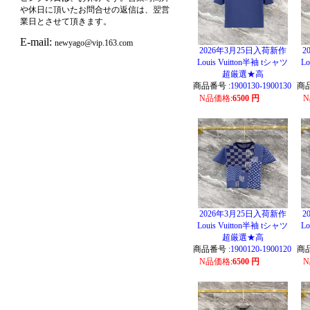
や休日に頂いたお問合せの返信は、翌営
業日とさせて頂きます。
E-mail:
newyago@vip.163.com
2026年3月25日入荷新作
2
Louis Vuitton半袖 tシャツ
Lo
超厳選★高
商品番号 :
1900130-1900130
商品
N品価格
:
6500 円
2026年3月25日入荷新作
2
Louis Vuitton半袖 tシャツ
Lo
超厳選★高
商品番号 :
1900120-1900120
商品
N品価格
:
6500 円