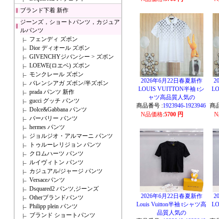
ブランド下着 新作
ジーンズ，ショートパンツ，カジュア
ルパンツ
フェンディ ズボン
Dior ディオール ズボン
GIVENCHYジバンシー > ズボン
LOEWE(ロエベ) ズボン
モンクレール ズボン
2026年6月22日春夏新作
2
バレンシアガ ズボン/半ズボン
LOUIS VUITTON半袖 tシ
LO
prada パンツ 新作
ャツ高品質人気の
gucci グッチ パンツ
商品番号 :
1923946-1923946
商品
Dolce&Gabbana パンツ
N品価格
:
5700 円
バーバリー パンツ
hermes パンツ
ジョルジオ・アルマーニ パンツ
トゥルーレリジョン パンツ
クロムハーツ パンツ
ルイヴィトン パンツ
カジュアル/ジャージ パンツ
Versaceパンツ
Dsquared2 パンツ,ジーンズ
2026年6月22日春夏新作
2
Otherブランドパンツ
Louis Vuitton半袖 tシャツ高
LO
Philipp plein パンツ
品質人気の
ブランド ショートパンツ