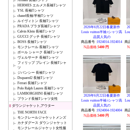
Armani 長袖Tシャツ
HERMES エルメス長袖Tシャツ
YSL 長袖Tシャツ
chanel長袖/半袖Tシャツ
ルイヴィトン 長袖Tシャツ
PRADA プラダ長袖Tシャツ
2026年6月22日春夏新作
2
Calvin Klein 長袖Tシャツ
Louis vuitton半袖 tシャツ高
Lo
GUCCI グッチ 長袖Tシャツ
品質人気の
BOSS 長袖Tシャツ
商品番号 :
1924014-1924014
商品
モンクレール 長袖Tシャツ
N品価格
:
5400 円
ポール シャーク 長袖Tシャツ
ヴェルサーチ 長袖Tシャツ
フィリップ プレイン 長袖Tシャ
ツ
ジバンシー 長袖Tシャツ
Dsquared2 長袖Tシャツ
Ferrari 長袖Tシャツ
Polo Ralph Lauren 長袖Tシャツ
LAMBORGHINI 長袖Tシャツ
2026年6月22日春夏新作
2
ブランド長袖Tシャツ女性
Louis vuitton半袖 tシャツ高
Lo
品質人気の
ダウンジャケット,アウター
商品番号 :
1924004-1924004
商品
THE NORTH FACE
N品価格
:
5400 円
モンクレールジャケットメンズ
カナダグース ダウンジャケット
モンクレールジャケット女性服