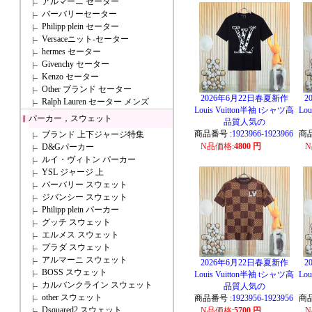
アルマーニ セーター
バーバリーセーター
Philipp plein セーター
Versaceニット-セーター
hermes セーター
Givenchy セーター
Kenzo セーター
Other ブランド セーター
2026年6月22日春夏新作
2
Ralph Lauren セーター メンズ
Louis Vuitton半袖 tシャツ高
Lo
パーカー，スウェット
品質人気の
商品番号 :
1923966-1923966
商品
ブランド 上下ジャージ特集
N品価格
:
4800 円
D&Gパーカー
ルイ・ヴィトン パーカー
YSL ジャージ 上
バーバリー スウェット
ジバンシー スウェット
Philipp plein パーカー
グッチ スウェット
エルメス スウェット
プラダ スウェット
アルマーニ スウェット
2026年6月22日春夏新作
2
BOSS スウェット
Louis Vuitton半袖 tシャツ高
Lo
カルバンクライン スウェット
品質人気の
other スウェット
商品番号 :
1923956-1923956
商品
Dsquared2 スウェット
N品価格
:
5700 円