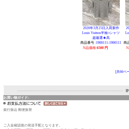
2026年3月25日入荷新作
2
Louis Vuitton半袖 tシャツ
Lo
超厳選★高
商品番号 :
1900111-1900111
商品
N品価格
:
6500 円
[共66ペー
お買い物ガイド:
銀行振込 郵便振替
ご入金確認後の発送手配となります。