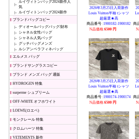
ルイヴィトンバッグ2024新作人
気
2026年3月25日入荷新作
2
ルイヴィトンバッグ2024新作
Louis Vuitton半袖 tシャツ
Lo
超厳選★高
ブランドバッグコピー
商品番号 :
1900182-1900182
商品
ディオールバッグバッグ/財布
N品価格
:
6500 円
シャネル女性バッグ
シャネル人気バッグ
グッチバッグメンズ
ルシアンペラフィネバッグ
エルメス バッグ
ブランドサングラスコピー
ブランド メンズ バッグ 通販
2026年3月25日入荷新作
2
HYDROGEN 特集
Louis Vuitton半袖 tシャツ
Lo
超厳選★高
surperme シュプリーム
商品番号 :
1900174-1900174
商品
OFF-WHITE オフホワイト
N品価格
:
6500 円
LOEWE(ロエベ)
モンクレール 特集
クロムハーツ 特集
VETEMENTS 新作