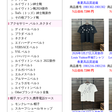
春夏高品質超厳
ルイヴィトン紳士靴
商品番号 :
1901302-1901302
商品
ルイヴィトン靴2024新作
N品価格
:
7200 円
Tod's（トッズ）紳士靴新作
その他ブランド靴
アクセサリー ,ベルト,ネクタイ
ディオール ベルト
プラダ ベルト
ネクタイ
エドハーディーベルト
VERSACE ベルト
YSL ベルト
2026年3月27日入荷新作
2
バーバリー ベルト
Louis Vuitton半袖Tシャツ
Lo
ルイヴィトン ベルト 2022新作
春夏高品質超厳
グッチベルト
商品番号 :
1901216-1901216
商品
ドルガバベルト
N品価格
:
7200 円
エルメスベルト
アルマーニベルト
フェラガモ ベルト
ルイヴィトンベルト
Otherブランドベルト全集
帽子,サングラス,携帯電話ケース
モンクレール 帽子
スカーフ/ショール/キャップ