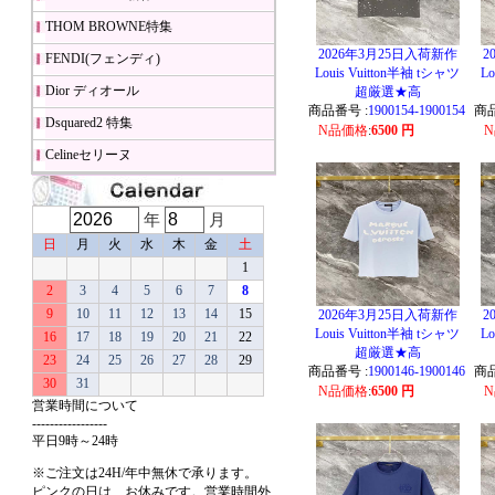
THOM BROWNE特集
2026年3月25日入荷新作
2
FENDI(フェンディ)
Louis Vuitton半袖 tシャツ
Lo
Dior ディオール
超厳選★高
商品番号 :
1900154-1900154
商品
Dsquared2 特集
N品価格
:
6500 円
Celineセリーヌ
年
月
日
月
火
水
木
金
土
1
2
3
4
5
6
7
8
9
10
11
12
13
14
15
2026年3月25日入荷新作
2
Louis Vuitton半袖 tシャツ
Lo
16
17
18
19
20
21
22
超厳選★高
23
24
25
26
27
28
29
商品番号 :
1900146-1900146
商品
30
31
N品価格
:
6500 円
営業時間について
-----------------
平日9時～24時
※ご注文は24H/年中無休で承ります。
ピンクの日は、お休みです。営業時間外