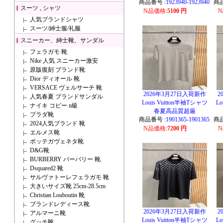
商品番号 :
1923940-1923940
商品
スーツ , シャツ
N品価格
:
5100 円
人気ブランドシャツ
スーツ/紳士服/礼服
スニーカー、紳士靴、サンダル
フェラガモ 靴
Nike 人気 スニーカー激安
原版復刻 ブランド靴
Dior ディオール 靴
VERSACE ヴェルサーチ 靴
2026年3月27日入荷新作
2
人気春夏 ブランドサンダル
Louis Vuitton半袖Tシャツ
Lo
ナイキ コピー n級
春夏高品質超厳
プラダ靴
商品番号 :
1901365-1901365
商品
2024人気ブランド 靴
N品価格
:
7200 円
エルメス靴
ボッテガヴェネタ靴
D&G靴
BURBERRY バーバリー 靴
Dsquared2 靴
サルヴァトーレフェラガモ 靴
大きいサイズ靴 25cm-28.5cm
Christian Louboutin 靴
ブランドレディース靴
2026年3月27日入荷新作
2
アルマーニ靴
Louis Vuitton半袖Tシャツ
Lo
グッチ靴