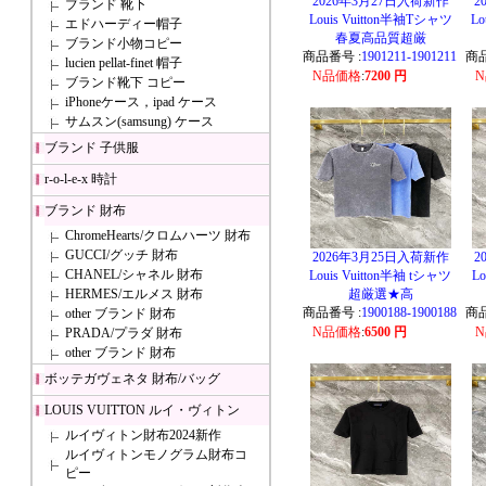
2026年3月27日入荷新作
2
ブランド 靴下
Louis Vuitton半袖Tシャツ
Lo
エドハーディー帽子
春夏高品質超厳
ブランド小物コピー
商品番号 :
1901211-1901211
商品
lucien pellat-finet 帽子
N品価格
:
7200 円
ブランド靴下 コピー
iPhoneケース，ipad ケース
サムスン(samsung) ケース
ブランド 子供服
r-o-l-e-x 時計
ブランド 財布
ChromeHearts/クロムハーツ 財布
GUCCI/グッチ 財布
2026年3月25日入荷新作
2
CHANEL/シャネル 財布
Louis Vuitton半袖 tシャツ
Lo
HERMES/エルメス 財布
超厳選★高
商品番号 :
1900188-1900188
商品
other ブランド 財布
N品価格
:
6500 円
PRADA/プラダ 財布
other ブランド 財布
ボッテガヴェネタ 財布/バッグ
LOUIS VUITTON ルイ・ヴィトン
ルイヴィトン財布2024新作
ルイヴィトンモノグラム財布コ
ピー