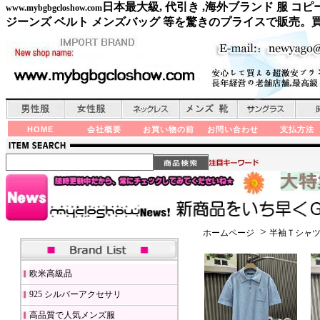
日本最大級, 代引き ,海外ブランド 服 
www.mybgbgcloshow.com
ジーンズ ベルト メンズバッグ 等を驚きのプライスで販売。
HOME
会社概要
お買い物の前
お問い合わせ
支払方法
>
ホームページ
半袖Ｔシャツ
欧米高級品
925 シルバーアクセサリ
高品質で人気メンズ服