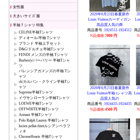
女性服
2026年6月23日春夏新作
2
大きいサイズ 服
Louis Vuittonカーディガン
Lo
高品質人気の商
半袖Ｔシャツ 特集
商品番号 :
1924512-1924512
商品
CELINE半袖Tシャツ
N品価格
:
7800 円
ディオール/半袖 Tシャツ
ブランド 半袖上下セット
D&G/ドルチェ半袖Tシャツ
FENDI メンズの半袖 Tシャツ
Burberry/バーバリー 半袖Tシャ
ツ
バレンシアガメンズの半袖 Tシ
ャツ
ck/カルバン・クライン半袖Tシ
ャツ
2026年6月23日春夏新作
2
Supreme半袖Tシャツ
Louis Vuitton半袖 tシャツ高
Lo
イヴサンローラン半袖Tシャツ
品質人気の
LOEWE半袖Tシャツ
商品番号 :
1924435-1924435
商品
OFFWHITE半袖Tシャツ
N品価格
:
4500 円
Armani 半袖Tシャツ
Polo Ralph Lauren 半袖Tシャツ
lucien pellat-finetルシアンペラフ
ィネ
ChromeHearts 半袖Tシャツ