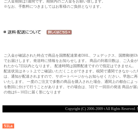
ご入金期限は1週間です。期限内のご入金をお願い致します。
※なお、手数料につきましてはお客様のご負担となります。
ご入金が確認された時点で商品を国際配達業者DHL、フェデックス、国際郵便EM
でお届けします。発送時に情報をお知らせします。 商品の到着日数は、ご入金が
れたから7日以内となります。 配達時間は国際配達ですので指定はできません。
配送状況はネット上でご確認いただくことができます。税関で通関できなかった
は、通知が配達されますので、サポートページからお知らせく ださい。早急に再
いたします。 一度のご注文で多数の商品を購入された場合、通関上の都合によっ
を数回に分けて行うことがあります。その場合は、5日で 一回目の発送 商品が届
の他は6～10日に届く形になります
Copyright (C) 2006-2009 t All R
51La