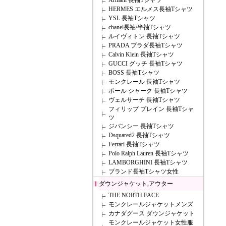
Armani 長袖Tシャツ
HERMES エルメス長袖Tシャツ
YSL 長袖Tシャツ
chanel長袖/半袖Tシャツ
ルイヴィトン 長袖Tシャツ
PRADA プラダ長袖Tシャツ
Calvin Klein 長袖Tシャツ
GUCCI グッチ 長袖Tシャツ
BOSS 長袖Tシャツ
モンクレール 長袖Tシャツ
ポール シャーク 長袖Tシャツ
ヴェルサーチ 長袖Tシャツ
フィリップ プレイン 長袖Tシャ
ツ
ジバンシー 長袖Tシャツ
Dsquared2 長袖Tシャツ
Ferrari 長袖Tシャツ
Polo Ralph Lauren 長袖Tシャツ
LAMBORGHINI 長袖Tシャツ
ブランド長袖Tシャツ女性
ダウンジャケット,アウター
THE NORTH FACE
モンクレールジャケットメンズ
カナダグース ダウンジャケット
モンクレールジャケット女性服