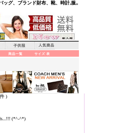
バッグ、ブランド財布、靴、時計,服,,
商品一覧
サイズ 表
件 )
...!!! (*^-^*)