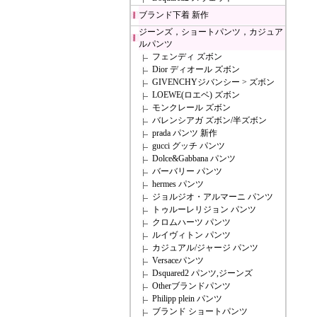
ブランド下着 新作
ジーンズ，ショートパンツ，カジュア
ルパンツ
フェンディ ズボン
Dior ディオール ズボン
GIVENCHYジバンシー > ズボン
LOEWE(ロエベ) ズボン
モンクレール ズボン
バレンシアガ ズボン/半ズボン
prada パンツ 新作
gucci グッチ パンツ
Dolce&Gabbana パンツ
バーバリー パンツ
hermes パンツ
ジョルジオ・アルマーニ パンツ
トゥルーレリジョン パンツ
クロムハーツ パンツ
ルイヴィトン パンツ
カジュアル/ジャージ パンツ
Versaceパンツ
Dsquared2 パンツ,ジーンズ
Otherブランドパンツ
Philipp plein パンツ
ブランド ショートパンツ