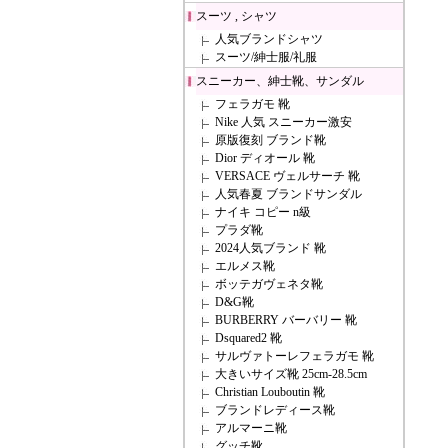
スーツ , シャツ
人気ブランドシャツ
スーツ/紳士服/礼服
スニーカー、紳士靴、サンダル
フェラガモ 靴
Nike 人気 スニーカー激安
原版復刻 ブランド靴
Dior ディオール 靴
VERSACE ヴェルサーチ 靴
人気春夏 ブランドサンダル
ナイキ コピー n級
プラダ靴
2024人気ブランド 靴
エルメス靴
ボッテガヴェネタ靴
D&G靴
BURBERRY バーバリー 靴
Dsquared2 靴
サルヴァトーレフェラガモ 靴
大きいサイズ靴 25cm-28.5cm
Christian Louboutin 靴
ブランドレディース靴
アルマーニ靴
グッチ靴