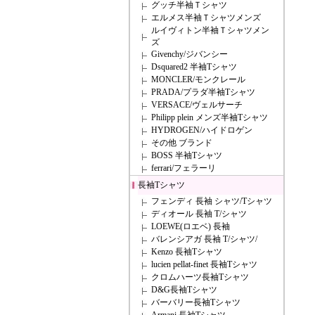
グッチ半袖Ｔシャツ
エルメス半袖Ｔシャツメンズ
ルイヴィトン半袖Ｔシャツメン
ズ
Givenchy/ジバンシー
Dsquared2 半袖Tシャツ
MONCLER/モンクレール
PRADA/プラダ半袖Tシャツ
VERSACE/ヴェルサーチ
Philipp plein メンズ半袖Tシャツ
HYDROGEN/ハイドロゲン
その他 ブランド
BOSS 半袖Tシャツ
ferrari/フェラーリ
長袖Tシャツ
フェンディ 長袖 シャツ/Tシャツ
ディオール 長袖 T/シャツ
LOEWE(ロエベ) 長袖
バレンシアガ 長袖 T/シャツ/
Kenzo 長袖Tシャツ
lucien pellat-finet 長袖Tシャツ
クロムハーツ長袖Tシャツ
D&G長袖Tシャツ
バーバリー長袖Tシャツ