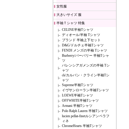
女性服
大きいサイズ 服
半袖Ｔシャツ 特集
CELINE半袖Tシャツ
ディオール/半袖 Tシャツ
ブランド 半袖上下セット
D&G/ドルチェ半袖Tシャツ
FENDI メンズの半袖 Tシャツ
Burberry/バーバリー 半袖Tシャ
ツ
バレンシアガメンズの半袖 Tシ
ャツ
ck/カルバン・クライン半袖Tシ
ャツ
Supreme半袖Tシャツ
イヴサンローラン半袖Tシャツ
LOEWE半袖Tシャツ
OFFWHITE半袖Tシャツ
Armani 半袖Tシャツ
Polo Ralph Lauren 半袖Tシャツ
lucien pellat-finetルシアンペラフ
ィネ
ChromeHearts 半袖Tシャツ