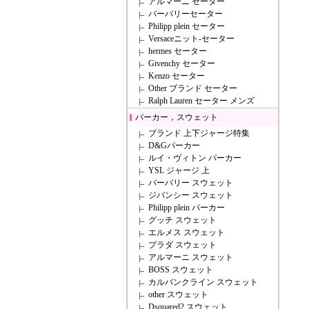
アルマーニ セーター
バーバリーセーター
Philipp plein セーター
Versaceニット-セーター
hermes セーター
Givenchy セーター
Kenzo セーター
Other ブランド セーター
Ralph Lauren セーター メンズ
パーカー，スウェット
ブランド 上下ジャージ特集
D&Gパーカー
ルイ・ヴィトン パーカー
YSL ジャージ 上
バーバリー スウェット
ジバンシー スウェット
Philipp plein パーカー
グッチ スウェット
エルメス スウェット
プラダ スウェット
アルマーニ スウェット
BOSS スウェット
カルバンクライン スウェット
other スウェット
Dsquared2 スウェット