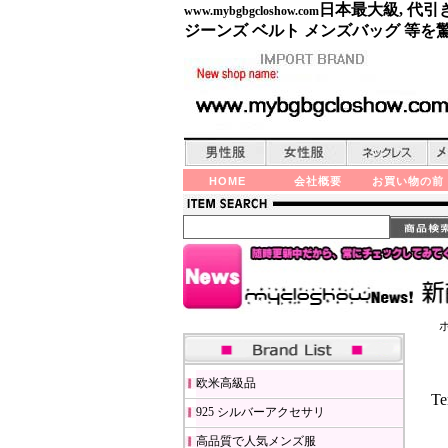
日本最大級, 代引
www.mybgbgcloshow.com
ジーンズ ベルト メンズバッグ 等
HOME
会社概要
お買い物の前
欧米高級品
Te
925 シルバーアクセサリ
高品質で人気メンズ服