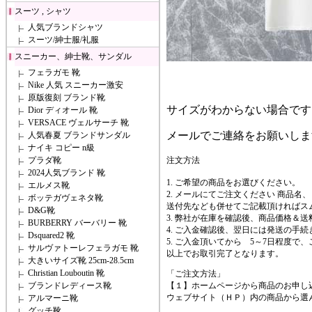
スーツ , シャツ
人気ブランドシャツ
スーツ/紳士服/礼服
スニーカー、紳士靴、サンダル
フェラガモ 靴
Nike 人気 スニーカー激安
原版復刻 ブランド靴
サイズがわからない場合です
Dior ディオール 靴
VERSACE ヴェルサーチ 靴
メールでご連絡をお願いしま
人気春夏 ブランドサンダル
ナイキ コピー n級
プラダ靴
注文方法
2024人気ブランド 靴
1. ご希望の商品をお選びください。
エルメス靴
2. メールにてご注文ください 商品名
ボッテガヴェネタ靴
送付先なども併せてご記載頂ければス
D&G靴
3. 弊社が在庫を確認後、商品価格＆
BURBERRY バーバリー 靴
4. ご入金確認後、翌日には発送の手
Dsquared2 靴
5. ご入金頂いてから 5～7日程度
サルヴァトーレフェラガモ 靴
以上でお取引完了となります。
大きいサイズ靴 25cm-28.5cm
Christian Louboutin 靴
「ご注文方法」
ブランドレディース靴
【１】ホームページから商品のお申し
ウェブサイト（ＨＰ）内の商品から選
アルマーニ靴
グッチ靴