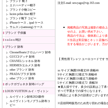
ブランド 靴下
注文E-mail:
newyago@vip.163.com
エドハーディー帽子
ブランド小物コピー
lucien pellat-finet 帽子
ブランド靴下 コピー
iPhoneケース，ipad ケース
サムスン(samsung) ケース
掲載商品の写真は撮影の都合上
せの上、お買い求め下さい。
ブランド 子供服
商品の寸法は、個体差により多
r-o-l-e-x 時計
※当店は実店舗とネット店舗の
生する場合がございます。万が
ブランド 財布
ChromeHearts/クロムハーツ 財布
GUCCI/グッチ 財布
【 男性用 Tシャツ ユーロコードです 
CHANEL/シャネル 財布
HERMES/エルメス 財布
other ブランド 財布
xs サイズ 胸囲106着丈69 肩幅46
PRADA/プラダ 財布
Sサイズ 胸囲112着丈70 肩幅48
other ブランド 財布
Mサイズ 胸囲116着丈71肩幅49
Lサイズ 胸囲120着丈72 肩幅50
ボッテガヴェネタ 財布/バッグ
★素人採寸です。多少の誤差はご了承
すべて平置きでの採寸になります。
LOUIS VUITTON ルイ・ヴィトン
※商品により多少の誤差がございます
ルイヴィトン財布2024新作
ルイヴィトンモノグラム財布コ
※店頭同時販売のため売り切れの場合
ピー