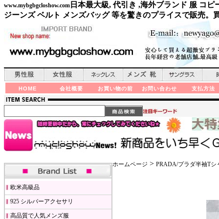
日本最大級, 代引き ,海外ブランド 服 
www.mybgbgcloshow.com
ジーンズ ベルト メンズバッグ 等を驚きのプライスで販売。
HOME
会社概要
お買い物の前
お問い合わせ
支払方法
>
ホームページ
PRADA/プラダ半袖Tシ
欧米高級品
925 シルバーアクセサリ
高品質で人気メンズ服