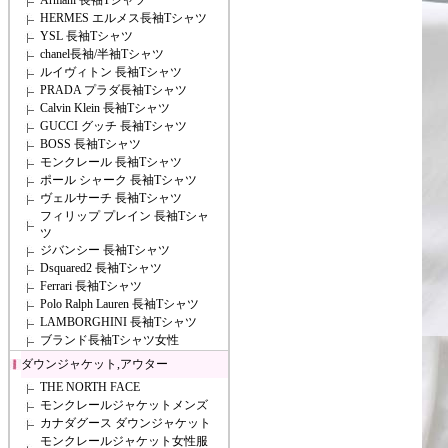
Armani 長袖Tシャツ
HERMES エルメス長袖Tシャツ
YSL 長袖Tシャツ
chanel長袖/半袖Tシャツ
ルイヴィトン 長袖Tシャツ
PRADA プラダ長袖Tシャツ
Calvin Klein 長袖Tシャツ
GUCCI グッチ 長袖Tシャツ
BOSS 長袖Tシャツ
モンクレール 長袖Tシャツ
ポール シャーク 長袖Tシャツ
ヴェルサーチ 長袖Tシャツ
フィリップ プレイン 長袖Tシャ
ツ
ジバンシー 長袖Tシャツ
Dsquared2 長袖Tシャツ
Ferrari 長袖Tシャツ
Polo Ralph Lauren 長袖Tシャツ
LAMBORGHINI 長袖Tシャツ
ブランド長袖Tシャツ女性
ダウンジャケット,アウター
THE NORTH FACE
モンクレールジャケットメンズ
カナダグース ダウンジャケット
モンクレールジャケット女性服