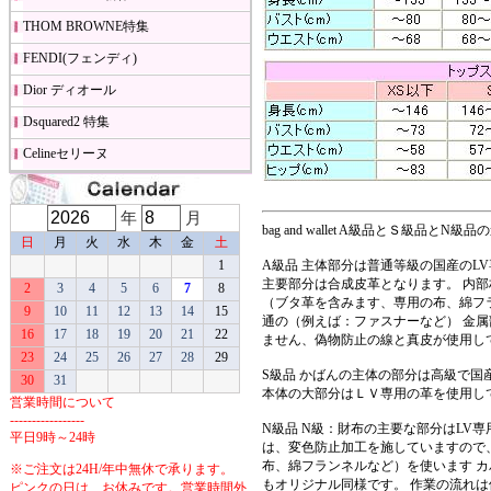
THOM BROWNE特集
FENDI(フェンディ)
Dior ディオール
Dsquared2 特集
Celineセリーヌ
年
月
bag and wallet A級品とＳ級品とN級品
日
月
火
水
木
金
土
1
A級品 主体部分は普通等級の国産のL
主要部分は合成皮革となります。 内
2
3
4
5
6
7
8
（ブタ革を含みます、専用の布、綿フ
9
10
11
12
13
14
15
通の（例えば：ファスナーなど） 金
16
17
18
19
20
21
22
ません、偽物防止の線と真皮が使用し
23
24
25
26
27
28
29
S級品 かばんの主体の部分は高級で
30
31
本体の大部分はＬＶ専用の革を使用し
営業時間について
-----------------
N級品 N級：財布の主要な部分はLV
平日9時～24時
は、変色防止加工を施していますので
布、綿フランネルなど）を使います 
※ご注文は24H/年中無休で承ります。
もオリジナル同様です。 作業の流れ
ピンクの日は、お休みです。営業時間外