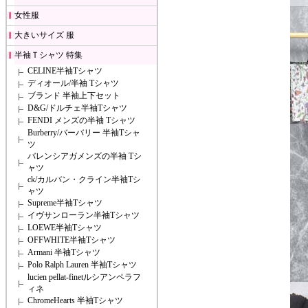
女性服
大きいサイズ 服
半袖Ｔシャツ 特集
CELINE半袖Tシャツ
ディオール/半袖 Tシャツ
ブランド 半袖上下セット
D&G/ドルチェ半袖Tシャツ
FENDI メンズの半袖 Tシャツ
Burberry/バーバリー 半袖Tシャ
ツ
バレンシアガメンズの半袖 Tシ
ャツ
ck/カルバン・クライン半袖Tシ
ャツ
Supreme半袖Tシャツ
イヴサンローラン半袖Tシャツ
LOEWE半袖Tシャツ
OFFWHITE半袖Tシャツ
Armani 半袖Tシャツ
Polo Ralph Lauren 半袖Tシャツ
lucien pellat-finetルシアンペラフ
ィネ
ChromeHearts 半袖Tシャツ