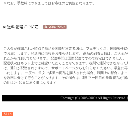
※なお、手数料につきましてはお客様のご負担となります。
ご入金が確認された時点で商品を国際配達業者DHL、フェデックス、国際郵便EM
でお届けします。発送時に情報をお知らせします。 商品の到着日数は、ご入金が
れたから7日以内となります。 配達時間は国際配達ですので指定はできません。
配送状況はネット上でご確認いただくことができます。税関で通関できなかった
は、通知が配達されますので、サポートページからお知らせく ださい。早急に再
いたします。 一度のご注文で多数の商品を購入された場合、通関上の都合によっ
を数回に分けて行うことがあります。その場合は、5日で 一回目の発送 商品が届
の他は6～10日に届く形になります
Copyright (C) 2006-2009 t All R
51La