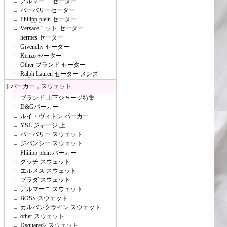
アルマーニ セーター
バーバリーセーター
Philipp plein セーター
Versaceニット-セーター
hermes セーター
Givenchy セーター
Kenzo セーター
Other ブランド セーター
Ralph Lauren セーター メンズ
パーカー，スウェット
ブランド 上下ジャージ特集
D&Gパーカー
ルイ・ヴィトン パーカー
YSL ジャージ 上
バーバリー スウェット
ジバンシー スウェット
Philipp plein パーカー
グッチ スウェット
エルメス スウェット
プラダ スウェット
アルマーニ スウェット
BOSS スウェット
カルバンクライン スウェット
other スウェット
Dsquared2 スウェット