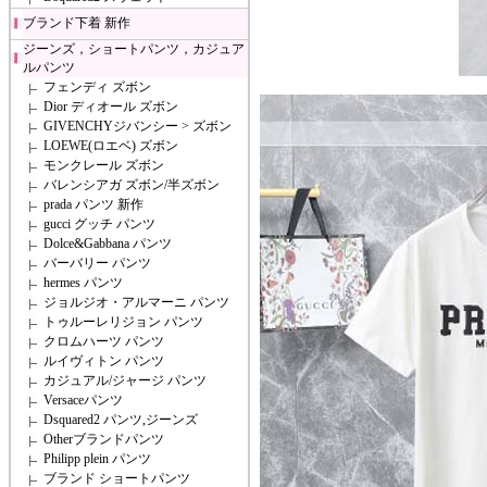
ブランド下着 新作
ジーンズ，ショートパンツ，カジュア
ルパンツ
フェンディ ズボン
Dior ディオール ズボン
GIVENCHYジバンシー > ズボン
LOEWE(ロエベ) ズボン
モンクレール ズボン
バレンシアガ ズボン/半ズボン
prada パンツ 新作
gucci グッチ パンツ
Dolce&Gabbana パンツ
バーバリー パンツ
hermes パンツ
ジョルジオ・アルマーニ パンツ
トゥルーレリジョン パンツ
クロムハーツ パンツ
ルイヴィトン パンツ
カジュアル/ジャージ パンツ
Versaceパンツ
Dsquared2 パンツ,ジーンズ
Otherブランドパンツ
Philipp plein パンツ
ブランド ショートパンツ