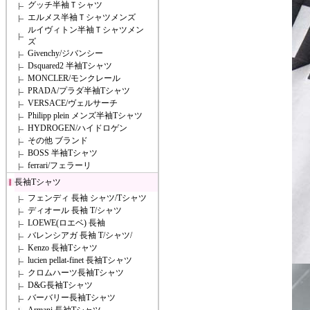
グッチ半袖Ｔシャツ
エルメス半袖Ｔシャツメンズ
ルイヴィトン半袖Ｔシャツメン
ズ
Givenchy/ジバンシー
Dsquared2 半袖Tシャツ
MONCLER/モンクレール
PRADA/プラダ半袖Tシャツ
VERSACE/ヴェルサーチ
Philipp plein メンズ半袖Tシャツ
HYDROGEN/ハイドロゲン
その他 ブランド
BOSS 半袖Tシャツ
ferrari/フェラーリ
長袖Tシャツ
フェンディ 長袖 シャツ/Tシャツ
ディオール 長袖 T/シャツ
LOEWE(ロエベ) 長袖
バレンシアガ 長袖 T/シャツ/
Kenzo 長袖Tシャツ
lucien pellat-finet 長袖Tシャツ
クロムハーツ長袖Tシャツ
D&G長袖Tシャツ
バーバリー長袖Tシャツ