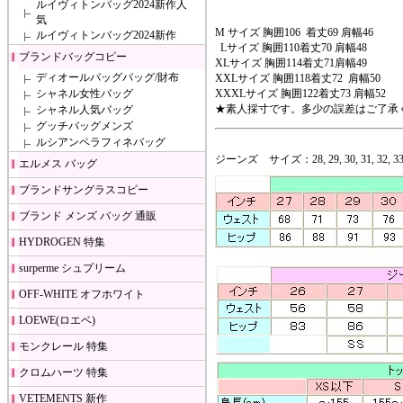
ルイヴィトンバッグ2024新作人
気
M サイズ 胸囲106 着丈69 肩幅46
ルイヴィトンバッグ2024新作
Lサイズ 胸囲110着丈70 肩幅48
ブランドバッグコピー
XLサイズ 胸囲114着丈71肩幅49
ディオールバッグバッグ/財布
XXLサイズ 胸囲118着丈72 肩幅50
シャネル女性バッグ
XXXLサイズ 胸囲122着丈73 肩幅52
★素人採寸です。多少の誤差はご了承
シャネル人気バッグ
グッチバッグメンズ
ルシアンペラフィネバッグ
ジーンズ サイズ：28, 29, 30, 31, 32, 33, 3
エルメス バッグ
ブランドサングラスコピー
ブランド メンズ バッグ 通販
HYDROGEN 特集
surperme シュプリーム
OFF-WHITE オフホワイト
LOEWE(ロエベ)
モンクレール 特集
クロムハーツ 特集
VETEMENTS 新作