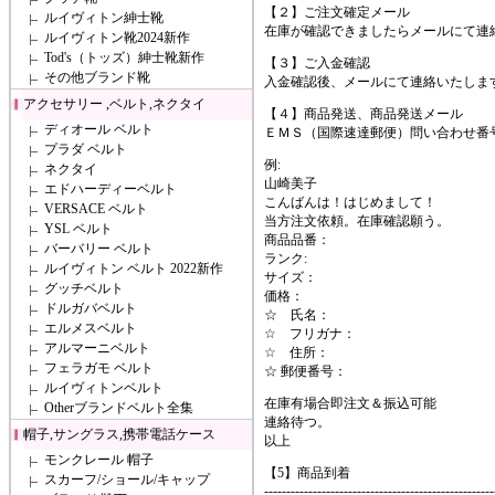
【２】ご注文確定メール
ルイヴィトン紳士靴
在庫が確認できましたらメールにて連
ルイヴィトン靴2024新作
Tod's（トッズ）紳士靴新作
【３】ご入金確認
その他ブランド靴
入金確認後、メールにて連絡いたしま
アクセサリー ,ベルト,ネクタイ
【４】商品発送、商品発送メール
ディオール ベルト
ＥＭＳ（国際速達郵便）問い合わせ番
プラダ ベルト
例:
ネクタイ
山崎美子
エドハーディーベルト
こんばんは！はじめまして！
VERSACE ベルト
当方注文依頼。在庫確認願う。
YSL ベルト
商品品番：
バーバリー ベルト
ランク:
ルイヴィトン ベルト 2022新作
サイズ：
グッチベルト
価格：
ドルガバベルト
☆ 氏名：
エルメスベルト
☆ フリガナ：
アルマーニベルト
☆ 住所：
フェラガモ ベルト
☆ 郵便番号：
ルイヴィトンベルト
在庫有場合即注文＆振込可能
Otherブランドベルト全集
連絡待つ。
帽子,サングラス,携帯電話ケース
以上
モンクレール 帽子
【5】商品到着
スカーフ/ショール/キャップ
----------------------------------------------------