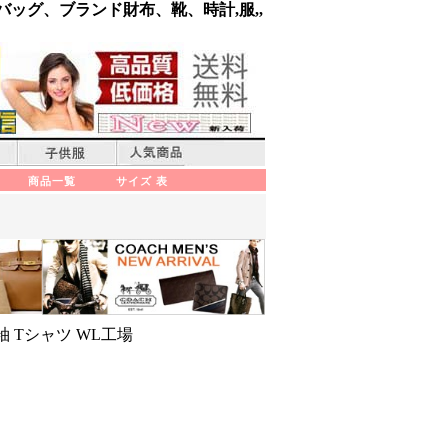
バッグ、ブランド財布、靴、時計,服,,
商品一覧
サイズ 表
袖 Tシャツ WL工場