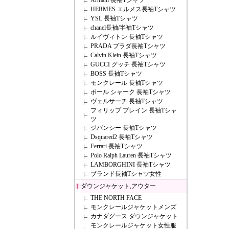
Armani 長袖Tシャツ
HERMES エルメス長袖Tシャツ
YSL 長袖Tシャツ
chanel長袖/半袖Tシャツ
ルイヴィトン 長袖Tシャツ
PRADA プラダ長袖Tシャツ
Calvin Klein 長袖Tシャツ
GUCCI グッチ 長袖Tシャツ
BOSS 長袖Tシャツ
モンクレール 長袖Tシャツ
ポール シャーク 長袖Tシャツ
ヴェルサーチ 長袖Tシャツ
フィリップ プレイン 長袖Tシャ
ツ
ジバンシー 長袖Tシャツ
Dsquared2 長袖Tシャツ
Ferrari 長袖Tシャツ
Polo Ralph Lauren 長袖Tシャツ
LAMBORGHINI 長袖Tシャツ
ブランド長袖Tシャツ女性
ダウンジャケット,アウター
THE NORTH FACE
モンクレールジャケットメンズ
カナダグース ダウンジャケット
モンクレールジャケット女性服