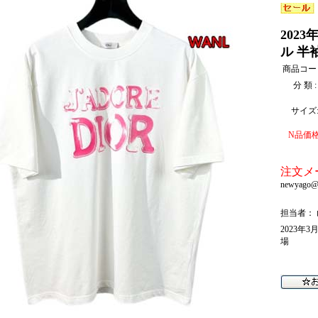
202
ル 半
商品コー
分 類 :
サイズ
N品価格
注文メ
newyago@
担当者： 山
2023年
場