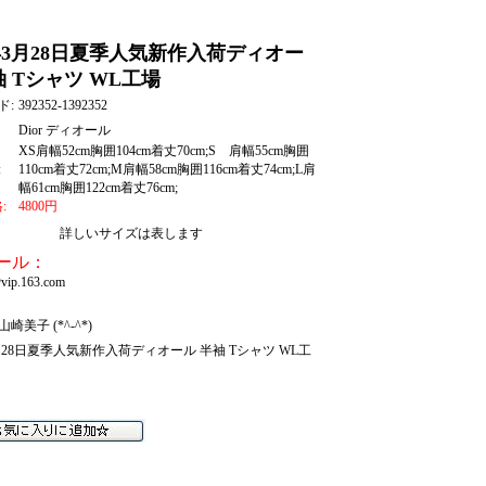
3年3月28日夏季人気新作入荷ディオー
袖 Tシャツ WL工場
ド:
392352-1392352
Dior ディオール
XS肩幅52cm胸囲104cm着丈70cm;S 肩幅55cm胸囲
:
110cm着丈72cm;M肩幅58cm胸囲116cm着丈74cm;L肩
幅61cm胸囲122cm着丈76cm;
:
4800
円
詳しいサイズは表します
ール：
vip.163.com
崎美子 (*^-^*)
3月28日夏季人気新作入荷ディオール 半袖 Tシャツ WL工