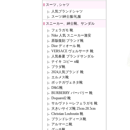
スーツ , シャツ
人気ブランドシャツ
スーツ/紳士服/礼服
スニーカー、紳士靴、サンダル
フェラガモ 靴
Nike 人気 スニーカー激安
原版復刻 ブランド靴
Dior ディオール 靴
VERSACE ヴェルサーチ 靴
人気春夏 ブランドサンダル
ナイキ コピー n級
プラダ靴
2024人気ブランド 靴
エルメス靴
ボッテガヴェネタ靴
D&G靴
BURBERRY バーバリー 靴
Dsquared2 靴
サルヴァトーレフェラガモ 靴
大きいサイズ靴 25cm-28.5cm
Christian Louboutin 靴
ブランドレディース靴
アルマーニ靴
グッチ靴