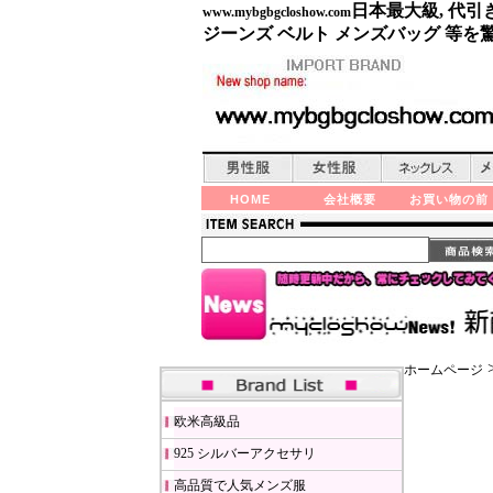
日本最大級, 代引
www.mybgbgcloshow.com
ジーンズ ベルト メンズバッグ 等
HOME
会社概要
お買い物の前
ホームページ
欧米高級品
925 シルバーアクセサリ
高品質で人気メンズ服