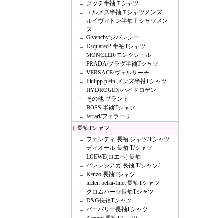
グッチ半袖Ｔシャツ
エルメス半袖Ｔシャツメンズ
ルイヴィトン半袖Ｔシャツメン
ズ
Givenchy/ジバンシー
Dsquared2 半袖Tシャツ
MONCLER/モンクレール
PRADA/プラダ半袖Tシャツ
VERSACE/ヴェルサーチ
Philipp plein メンズ半袖Tシャツ
HYDROGEN/ハイドロゲン
その他 ブランド
BOSS 半袖Tシャツ
ferrari/フェラーリ
長袖Tシャツ
フェンディ 長袖 シャツ/Tシャツ
ディオール 長袖 T/シャツ
LOEWE(ロエベ) 長袖
バレンシアガ 長袖 T/シャツ/
Kenzo 長袖Tシャツ
lucien pellat-finet 長袖Tシャツ
クロムハーツ長袖Tシャツ
D&G長袖Tシャツ
バーバリー長袖Tシャツ