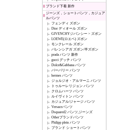
ブランド下着 新作
ジーンズ，ショートパンツ，カジュア
ルパンツ
フェンディ ズボン
Dior ディオール ズボン
GIVENCHYジバンシー > ズボン
LOEWE(ロエベ) ズボン
モンクレール ズボン
バレンシアガ ズボン/半ズボン
prada パンツ 新作
gucci グッチ パンツ
Dolce&Gabbana パンツ
バーバリー パンツ
hermes パンツ
ジョルジオ・アルマーニ パンツ
トゥルーレリジョン パンツ
クロムハーツ パンツ
ルイヴィトン パンツ
カジュアル/ジャージ パンツ
Versaceパンツ
Dsquared2 パンツ,ジーンズ
Otherブランドパンツ
Philipp plein パンツ
ブランド ショートパンツ