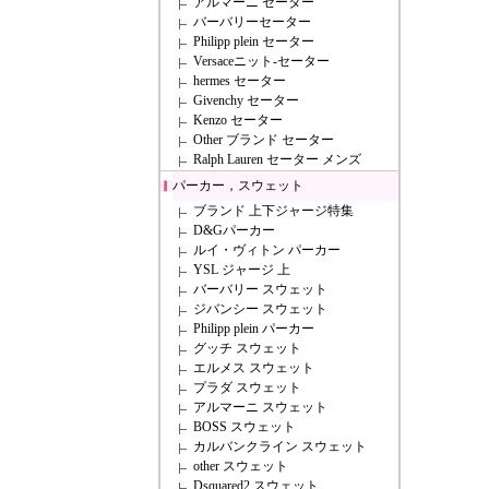
アルマーニ セーター
バーバリーセーター
Philipp plein セーター
Versaceニット-セーター
hermes セーター
Givenchy セーター
Kenzo セーター
Other ブランド セーター
Ralph Lauren セーター メンズ
パーカー，スウェット
ブランド 上下ジャージ特集
D&Gパーカー
ルイ・ヴィトン パーカー
YSL ジャージ 上
バーバリー スウェット
ジバンシー スウェット
Philipp plein パーカー
グッチ スウェット
エルメス スウェット
プラダ スウェット
アルマーニ スウェット
BOSS スウェット
カルバンクライン スウェット
other スウェット
Dsquared2 スウェット