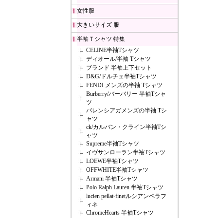
女性服
大きいサイズ 服
半袖Ｔシャツ 特集
CELINE半袖Tシャツ
ディオール/半袖 Tシャツ
ブランド 半袖上下セット
D&G/ドルチェ半袖Tシャツ
FENDI メンズの半袖 Tシャツ
Burberry/バーバリー 半袖Tシャ
ツ
バレンシアガメンズの半袖 Tシ
ャツ
ck/カルバン・クライン半袖Tシ
ャツ
Supreme半袖Tシャツ
イヴサンローラン半袖Tシャツ
LOEWE半袖Tシャツ
OFFWHITE半袖Tシャツ
Armani 半袖Tシャツ
Polo Ralph Lauren 半袖Tシャツ
lucien pellat-finetルシアンペラフ
ィネ
ChromeHearts 半袖Tシャツ